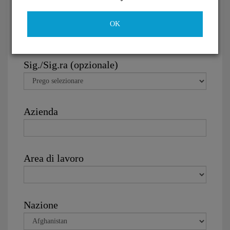
indirizzo email
OK
Sig./Sig.ra (opzionale)
Azienda
Area di lavoro
Nazione