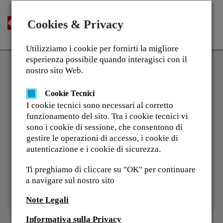
Cookies & Privacy
Togg
navi
Utilizziamo i cookie per fornirti la migliore
esperienza possibile quando interagisci con il
nostro sito Web.
Modulo di richiesta Account
Cookie Tecnici
I cookie tecnici sono necessari al corretto
Ti preghiamo di inserire di seguito i tuoi dati.
funzionamento del sito. Tra i cookie tecnici vi
La tua password per l'account Kyocera
sono i cookie di sessione, che consentono di
gestire le operazioni di accesso, i cookie di
Academy ti verrà inviata via e-mail una volta
autenticazione e i cookie di sicurezza.
che la tua richiesta sarà stata approvata.
Ti preghiamo di cliccare su "OK" per continuare
a navigare sul nostro sito
Nota: valori e rispetto di Kyocera Academy
Note Legali
Informativa sulla Privacy